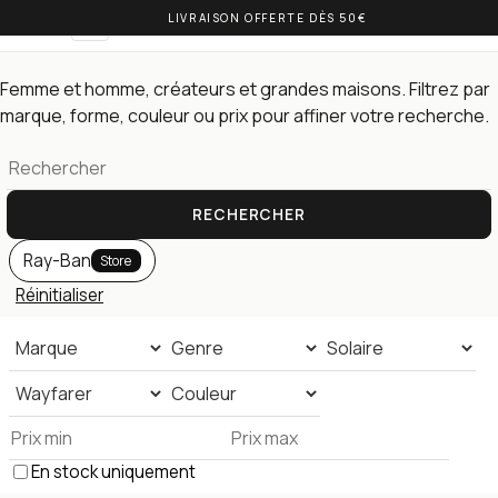
LIVRAISON OFFERTE DÈS 50€
OLIVIA BALM
FR
Lunettes de soleil — toute la collection
Femme et homme, créateurs et grandes maisons. Filtrez par
marque, forme, couleur ou prix pour affiner votre recherche.
RECHERCHER
Ray-Ban
Store
Réinitialiser
En stock uniquement