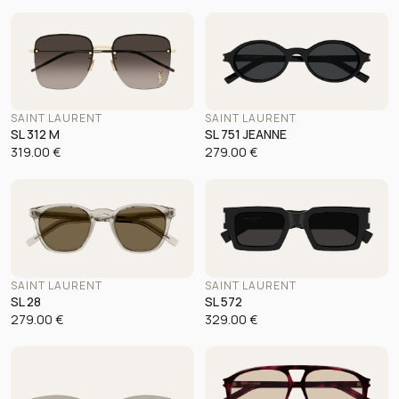
SAINT LAURENT
SAINT LAURENT
SL 312 M
SL 751 JEANNE
319.00
€
279.00
€
SAINT LAURENT
SAINT LAURENT
SL 28
SL 572
279.00
€
329.00
€