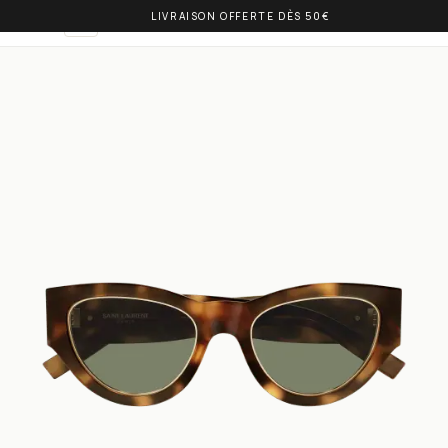
LIVRAISON OFFERTE DÈS 50€
OLIVIA BALM
FR