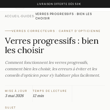
LIVRAISON OFFERTE DÈS 50€
OLIVIA BALM
FR
VERRES PROGRESSIFS : BIEN LES
·
·
ACCUEIL
GUIDES
CHOISIR
VERRES CORRECTEURS
·
CARNET D'OPTICIENNE
Verres progressifs : bien
les choisir
Comment fonctionnent les verres progressifs,
comment bien les choisir, les erreurs à éviter et les
conseils d'opticien pour s'y habituer plus facilement.
MISE À JOUR
TEMPS DE LECTURE
3 mai 2026
12 min
SUJET