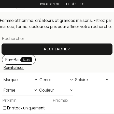
LIVRAISON OFFERTE DÈS 50€
OLIVIA BALM
FR
Lunettes de soleil — toute la collection
Femme et homme, créateurs et grandes maisons. Filtrez par
marque, forme, couleur ou prix pour affiner votre recherche.
RECHERCHER
Ray-Ban
Store
Réinitialiser
En stock uniquement