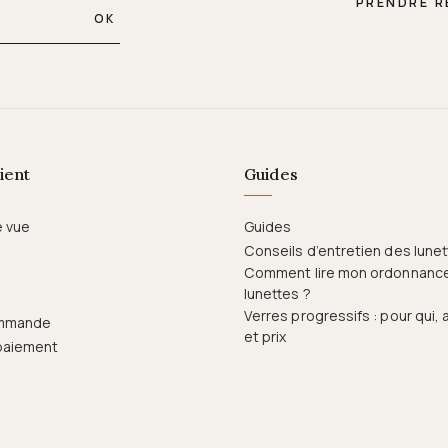
PRENDRE 
OK
ient
Guides
e vue
Guides
Conseils d’entretien des lune
Comment lire mon ordonnanc
lunettes ?
Verres progressifs : pour qui,
ommande
et prix
paiement