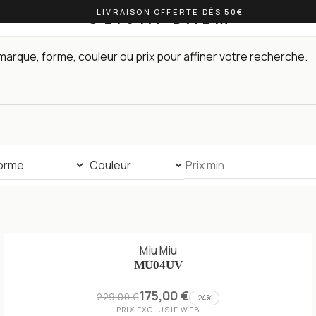
LIVRAISON OFFERTE DÈS 50€
OLIVIA BALM
arque, forme, couleur ou prix pour affiner votre recherche.
Miu Miu
MU04UV
175,00 €
229,00 €
-
24
%
PRIX EXCLUSIF WEB