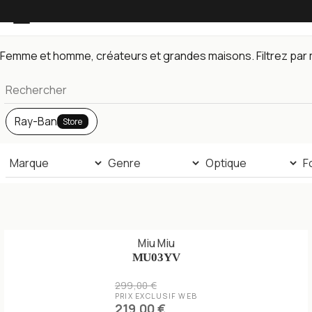
Lunettes de vue — toute la collection
Femme et homme, créateurs et grandes maisons. Filtrez par m
Ray-Ban
Store
Miu Miu
MU03YV
299,00 €
PRIX EXCLUSIF WEB
219,00 €