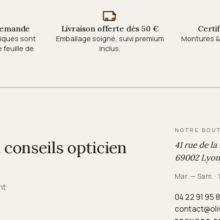
 demande
Livraison offerte dès 50 €
Certi
tiques sont
Emballage soigné, suivi premium
Montures & 
feuille de
inclus.
NOTRE BOU
conseils opticien
41 rue de la
69002 Lyon
Mar. — Sam. ·
nt
04 22 91 95 
contact@oli