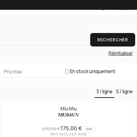
FR
RECHERCHER
Réinitialiser
En stock uniquement
3 / ligne
5 / ligne
Miu Miu
MU04UV
175,00 €
229,00 €
-
24
%
PRIX EXCLUSIF WEB