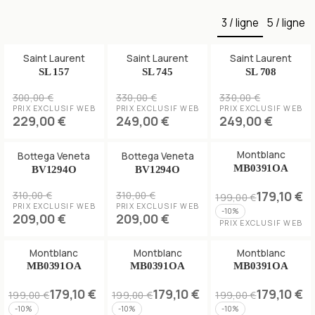
3 / ligne
5 / ligne
Saint Laurent
Saint Laurent
Saint Laurent
SL 157
SL 745
SL 708
300,00 €
330,00 €
330,00 €
PRIX EXCLUSIF WEB
PRIX EXCLUSIF WEB
PRIX EXCLUSIF WEB
229,00 €
249,00 €
249,00 €
Montblanc
Bottega Veneta
Bottega Veneta
MB0391OA
BV1294O
BV1294O
179,10 €
310,00 €
310,00 €
199,00 €
PRIX EXCLUSIF WEB
PRIX EXCLUSIF WEB
-
10
%
209,00 €
209,00 €
PRIX EXCLUSIF WEB
Montblanc
Montblanc
Montblanc
MB0391OA
MB0391OA
MB0391OA
179,10 €
179,10 €
179,10 €
199,00 €
199,00 €
199,00 €
-
10
%
-
10
%
-
10
%