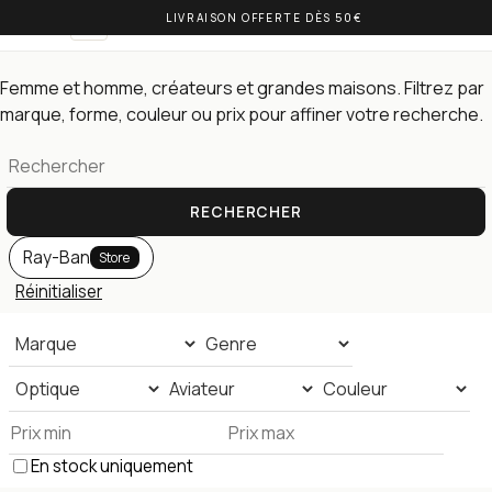
LIVRAISON OFFERTE DÈS 50€
OLIVIA BALM
FR
Lunettes de vue — toute la collection
Femme et homme, créateurs et grandes maisons. Filtrez par
marque, forme, couleur ou prix pour affiner votre recherche.
RECHERCHER
Ray-Ban
Store
Réinitialiser
En stock uniquement