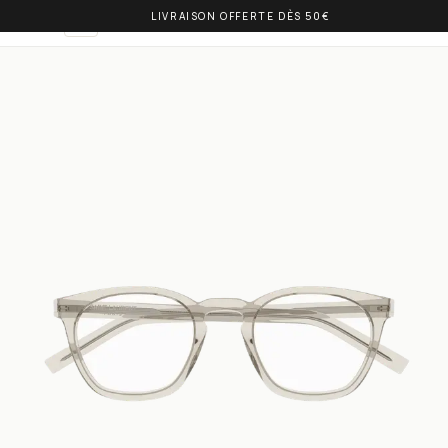
LIVRAISON OFFERTE DÈS 50€
OLIVIA BALM
FR