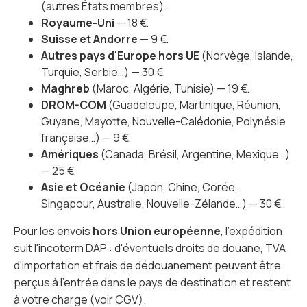
(autres États membres).
Royaume-Uni
— 18 €.
Suisse et Andorre
— 9 €.
Autres pays d'Europe hors UE
(Norvège, Islande,
Turquie, Serbie…) — 30 €.
Maghreb
(Maroc, Algérie, Tunisie) — 19 €.
DROM-COM
(Guadeloupe, Martinique, Réunion,
Guyane, Mayotte, Nouvelle-Calédonie, Polynésie
française…) — 9 €.
Amériques
(Canada, Brésil, Argentine, Mexique…)
— 25 €.
Asie et Océanie
(Japon, Chine, Corée,
Singapour, Australie, Nouvelle-Zélande…) — 30 €.
Pour les envois
hors Union européenne
, l'expédition
suit l'incoterm DAP : d'éventuels droits de douane, TVA
d'importation et frais de dédouanement peuvent être
perçus à l'entrée dans le pays de destination et restent
à votre charge (voir CGV).