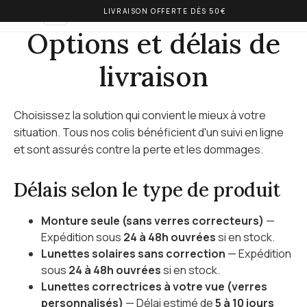
LIVRAISON OFFERTE DÈS 50€
OLIVIA BALM
FR
Options et délais de
livraison
Choisissez la solution qui convient le mieux à votre
situation. Tous nos colis bénéficient d'un suivi en ligne
et sont assurés contre la perte et les dommages.
Délais selon le type de produit
Monture seule (sans verres correcteurs)
—
Expédition sous
24 à 48h ouvrées
si en stock.
Lunettes solaires sans correction
— Expédition
sous
24 à 48h ouvrées
si en stock.
Lunettes correctrices à votre vue (verres
personnalisés)
— Délai estimé de
5 à 10 jours