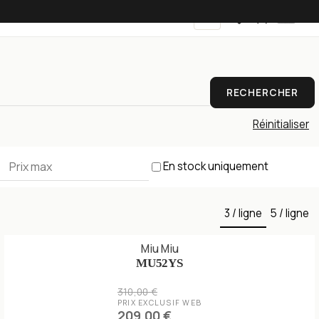
FR
RECHERCHER
Réinitialiser
En stock uniquement
3 / ligne
5 / ligne
Miu Miu
MU52YS
310,00 €
PRIX EXCLUSIF WEB
209,00 €