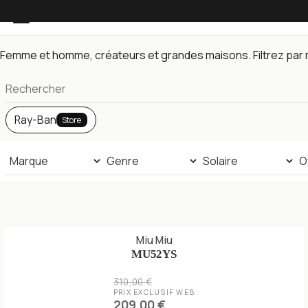
Lunettes de soleil — toute la collection
Femme et homme, créateurs et grandes maisons. Filtrez par m
Ray-Ban
Store
Miu Miu
MU52YS
310,00 €
PRIX EXCLUSIF WEB
209,00 €