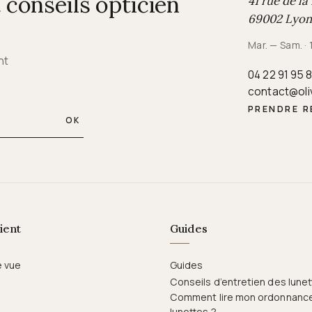
conseils opticien
41 rue de la
69002 Lyon
Mar. — Sam. ·
nt
04 22 91 95 
contact@oli
PRENDRE 
OK
ient
Guides
e vue
Guides
Conseils d’entretien des lune
Comment lire mon ordonnanc
lunettes ?