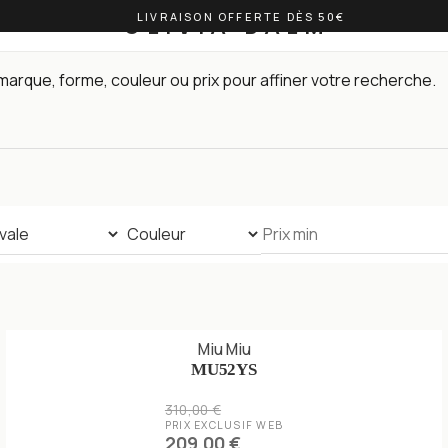
LIVRAISON OFFERTE DÈS 50€
OLIVIA BALM
arque, forme, couleur ou prix pour affiner votre recherche.
Miu Miu
MU52YS
310,00 €
PRIX EXCLUSIF WEB
209,00 €