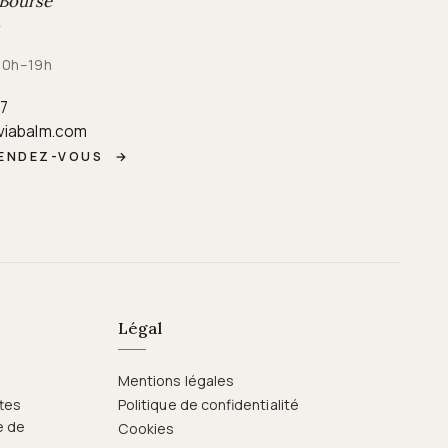
 Bourse
 10h–19h
87
viabalm.com
RENDEZ-VOUS
→
Légal
Mentions légales
ttes
Politique de confidentialité
e de
Cookies