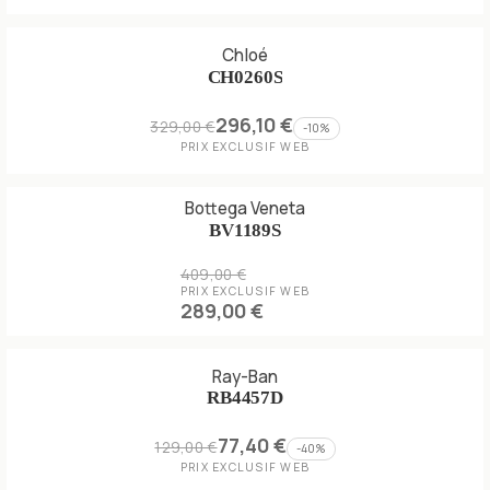
Chloé
CH0260S
296,10 €
329,00 €
-
10
%
PRIX EXCLUSIF WEB
Bottega Veneta
BV1189S
409,00 €
PRIX EXCLUSIF WEB
289,00 €
Ray-Ban
RB4457D
77,40 €
129,00 €
-
40
%
PRIX EXCLUSIF WEB