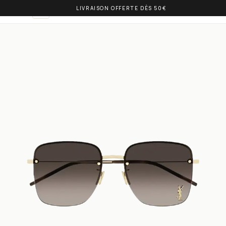
LIVRAISON OFFERTE DÈS 50€
OLIVIA BALM
FR