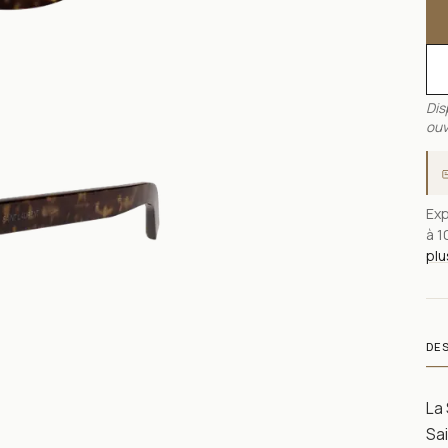
Dis
ouv
Exp
à 1
plu
DE
La 
Sai