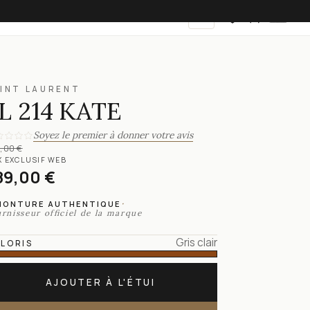
FR
INT LAURENT
L 214 KATE
Soyez le premier à donner votre avis
,00 €
X EXCLUSIF WEB
89,00 €
·
MONTURE AUTHENTIQUE
rnisseur officiel de la marque
Gris clair
LORIS
AJOUTER À L'ÉTUI