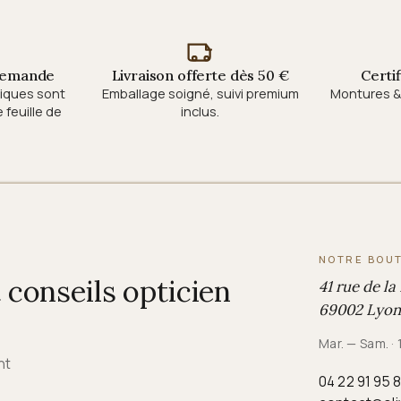
 demande
Livraison offerte dès 50 €
Certi
tiques sont
Emballage soigné, suivi premium
Montures & 
feuille de
inclus.
NOTRE BOU
conseils opticien
41 rue de la
69002 Lyon
Mar. — Sam. ·
nt
04 22 91 95 