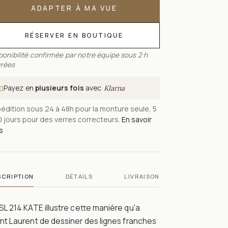
ADAPTER À MA VUE
RÉSERVER EN BOUTIQUE
ponibilité confirmée par notre équipe sous 2 h
rées
Payez en
plusieurs fois
avec
Klarna
édition sous 24 à 48h pour la monture seule, 5
0 jours pour des verres correcteurs.
En savoir
s
SCRIPTION
DÉTAILS
LIVRAISON
SL 214 KATE illustre cette manière qu'a
nt Laurent de dessiner des lignes franches