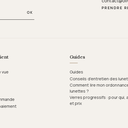
contact@oli
PRENDRE 
OK
ient
Guides
e vue
Guides
Conseils d’entretien des lune
Comment lire mon ordonnanc
lunettes ?
Verres progressifs : pour qui,
ommande
et prix
paiement