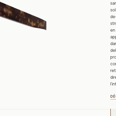
san
sol
de
str
en
app
dan
del
pro
cor
ret
di
l'i
DÉ