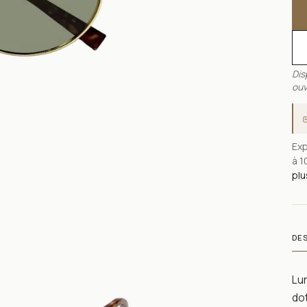
Dis
ouv
Exp
à 1
plu
DE
Lun
dot