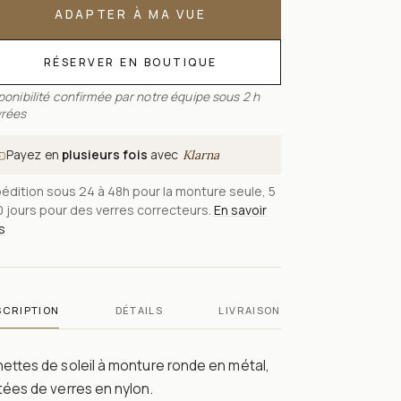
ADAPTER À MA VUE
RÉSERVER EN BOUTIQUE
ponibilité confirmée par notre équipe sous 2 h
rées
Payez en
plusieurs fois
avec
Klarna
édition sous 24 à 48h pour la monture seule, 5
0 jours pour des verres correcteurs.
En savoir
s
SCRIPTION
DÉTAILS
LIVRAISON
ettes de soleil à monture ronde en métal,
ées de verres en nylon.