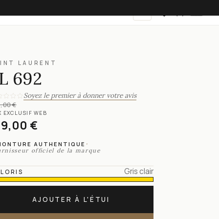
FR
INT LAURENT
L 692
Soyez le premier à donner votre avis
,00 €
X EXCLUSIF WEB
19,00 €
·
MONTURE AUTHENTIQUE
rnisseur officiel de la marque
Gris clair
LORIS
AJOUTER À L'ÉTUI