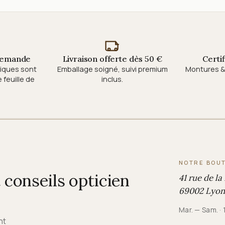
 demande
Livraison offerte dès 50 €
Certi
tiques sont
Emballage soigné, suivi premium
Montures & 
feuille de
inclus.
NOTRE BOU
conseils opticien
41 rue de la
69002 Lyon
Mar. — Sam. ·
nt