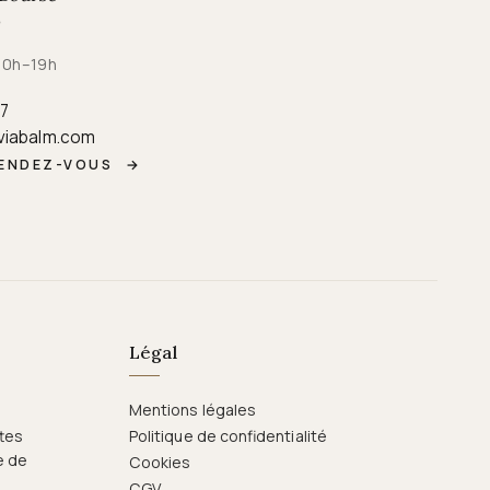
 10h–19h
87
viabalm.com
RENDEZ-VOUS
→
Légal
Mentions légales
ttes
Politique de confidentialité
e de
Cookies
CGV