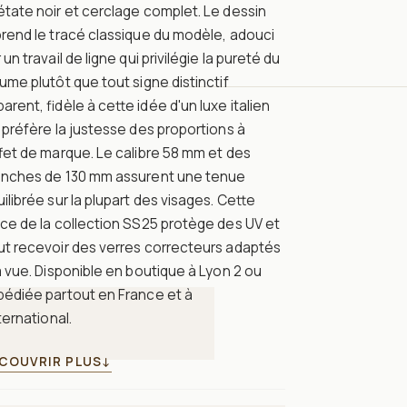
tate noir et cerclage complet. Le dessin
rend le tracé classique du modèle, adouci
 un travail de ligne qui privilégie la pureté du
ume plutôt que tout signe distinctif
arent, fidèle à cette idée d'un luxe italien
 préfère la justesse des proportions à
ffet de marque. Le calibre 58 mm et des
anches de 130 mm assurent une tenue
ilibrée sur la plupart des visages. Cette
ce de la collection SS25 protège des UV et
ut recevoir des verres correcteurs adaptés
a vue. Disponible en boutique à Lyon 2 ou
pédiée partout en France et à
nternational.
COUVRIR PLUS
↓