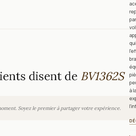
acé
rep
par
vol
app
qui
l'e
br
équ
ients disent de
BV1362S
piè
pe
à l
ex
l'i
moment. Soyez le premier à partager votre expérience.
DÉ