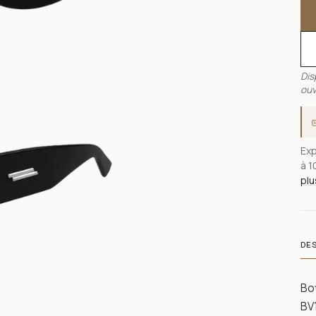
Dis
ouv
Exp
à 1
plu
DE
Bot
BV