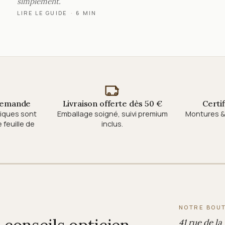
simplement.
LIRE LE GUIDE
·
6 MIN
 demande
Livraison offerte dès 50 €
Certi
tiques sont
Emballage soigné, suivi premium
Montures & 
feuille de
inclus.
NOTRE BOU
41 rue de la