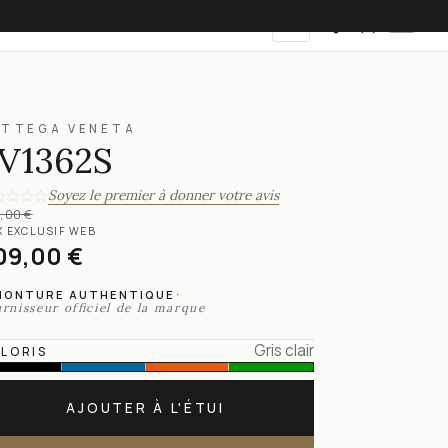
FR
OTTEGA VENETA
V1362S
Soyez le premier à donner votre avis
,00 €
X EXCLUSIF WEB
09,00 €
·
MONTURE AUTHENTIQUE
rnisseur officiel de la marque
Gris clair
LORIS
AJOUTER À L'ÉTUI