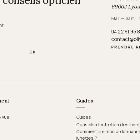
conseils opticien
69002 Lyon
Mar. — Sam. ·
nt
04 22 91 95 
contact@oli
PRENDRE 
OK
ient
Guides
e vue
Guides
Conseils d’entretien des lune
Comment lire mon ordonnanc
lunettes ?