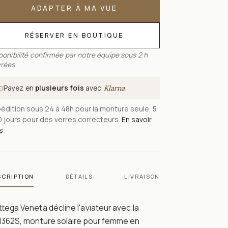
ADAPTER À MA VUE
RÉSERVER EN BOUTIQUE
ponibilité confirmée par notre équipe sous 2 h
rées
Payez en
plusieurs fois
avec
Klarna
édition sous 24 à 48h pour la monture seule, 5
0 jours pour des verres correcteurs.
En savoir
s
SCRIPTION
DÉTAILS
LIVRAISON
tega Veneta décline l'aviateur avec la
1362S, monture solaire pour femme en