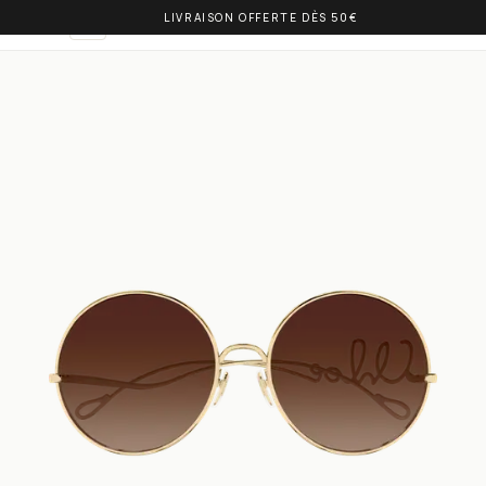
LIVRAISON OFFERTE DÈS 50€
OLIVIA BALM
FR