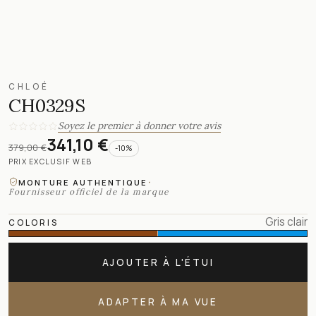
CHLOÉ
CH0329S
Soyez le premier à donner votre avis
341,10 €
379,00 €
-
10
%
PRIX EXCLUSIF WEB
·
MONTURE AUTHENTIQUE
Fournisseur officiel de la marque
Gris clair
COLORIS
AJOUTER À L'ÉTUI
ADAPTER À MA VUE