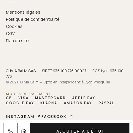
Mentions légales
Politique de confidentialité
Cookies
CGV
Plan du site
OLIVIA BALM SAS
·
SIRET 935 100 776 00027
·
RCS Lyon 935 100
776
© 2026 Olivia Balm — Opticien indépendant à Lyon Presqu'île
MODES DE PAIEMENT
CB
·
VISA
·
MASTERCARD
·
APPLE PAY
·
GOOGLE PAY
·
KLARNA
·
AMAZON PAY
·
PAYPAL
INSTAGRAM
↗
FACEBOOK
↗
OLIVIA BALM
AJOUTER À L'ÉTUI