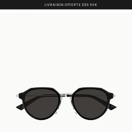
LIVRAISON OFFERTE DÈS 50€
OLIVIA BALM
FR