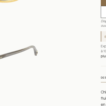
Dis
ouv
Exp
à 1
plu
DE
Chl
fl
en 