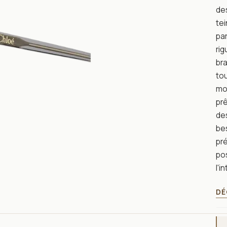
des
tei
par
rig
bra
tou
mon
prê
des
bes
pr
pos
l'i
DÉ