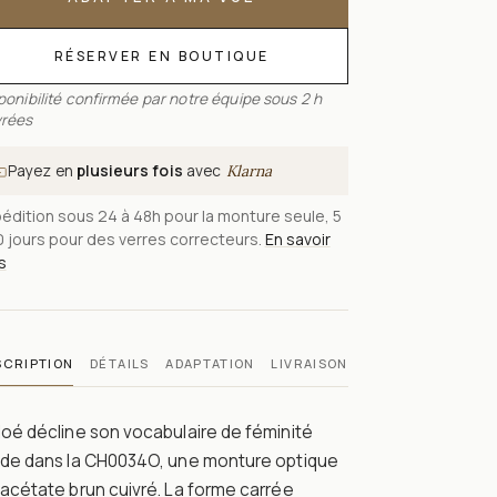
RÉSERVER EN BOUTIQUE
ponibilité confirmée par notre équipe sous 2 h
rées
Payez en
plusieurs fois
avec
Klarna
édition sous 24 à 48h pour la monture seule, 5
0 jours pour des verres correcteurs.
En savoir
s
SCRIPTION
DÉTAILS
ADAPTATION
LIVRAISON
oé décline son vocabulaire de féminité
uide dans la CH0034O, une monture optique
acétate brun cuivré. La forme carrée