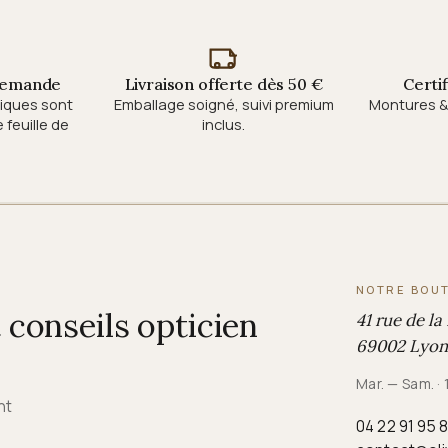
 demande
Livraison offerte dès 50 €
Certi
tiques sont
Emballage soigné, suivi premium
Montures & 
feuille de
inclus.
NOTRE BOU
conseils opticien
41 rue de la
69002 Lyon
Mar. — Sam. ·
nt
04 22 91 95 