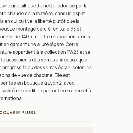
sine une silhouette nette, adoucie par la
nte chaude de la matière, dans un esprit
isien qui cultive la liberté plutôt que la
ueur. Le montage cerclé, en taille 53 et
nches de 140 mm, offre un maintien précis
t en gardant une allure légère. Cette
ture appartient à la collection FW23 et se
te aussi bien à des verres unifocaux qu'à
 progressifs ou des verres écran, selon les
oins de vue de chacune. Elle est
ésentée en boutique à Lyon 2, avec
sibilité d'expédition partout en France et à
nternational.
COUVRIR PLUS
↓