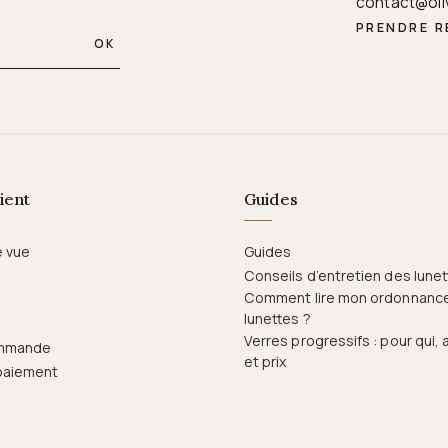
contact@oli
PRENDRE 
OK
ient
Guides
e vue
Guides
Conseils d’entretien des lune
Comment lire mon ordonnanc
lunettes ?
Verres progressifs : pour qui,
ommande
et prix
paiement