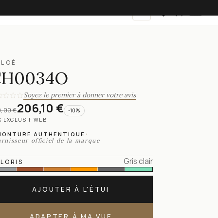
FR
HLOÉ
CH0034O
Soyez le premier à donner votre avis
206,10 €
,00 €
-
10
%
X EXCLUSIF WEB
·
MONTURE AUTHENTIQUE
rnisseur officiel de la marque
Gris clair
LORIS
AJOUTER À L'ÉTUI
ADAPTER À MA VUE