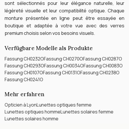
sont sélectionnés pour leur élégance naturelle, leur
légèreté visuelle et leur compatibilité optique.
Chaque
monture présentée en ligne peut être essayée en
boutique et adaptée à votre vue avec des verres
premium choisis selon vos besoins visuels.
Verfügbare Modelle als Produkte
Fassung CH0232O
Fassung CH0270O
Fassung CH0287O
Fassung CH0293O
Fassung CH0034O
Fassung CH0083O
Fassung CH0107O
Fassung CH0131O
Fassung CH0238O
Fassung CH0241O
Mehr erfahren
Opticien à Lyon
Lunettes optiques femme
Lunettes optiques homme
Lunettes solaires femme
Lunettes solaires homme