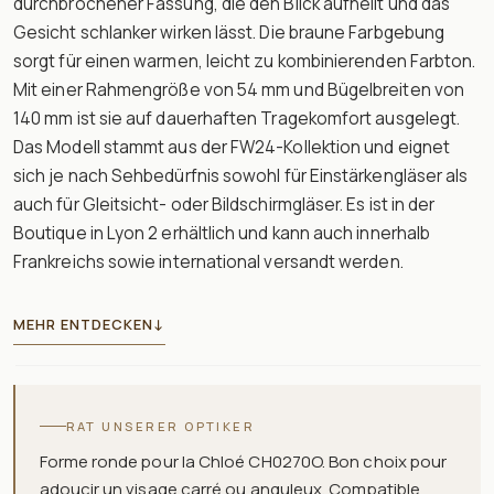
durchbrochener Fassung, die den Blick aufhellt und das
Gesicht schlanker wirken lässt. Die braune Farbgebung
sorgt für einen warmen, leicht zu kombinierenden Farbton.
Mit einer Rahmengröße von 54 mm und Bügelbreiten von
140 mm ist sie auf dauerhaften Tragekomfort ausgelegt.
Das Modell stammt aus der FW24-Kollektion und eignet
sich je nach Sehbedürfnis sowohl für Einstärkengläser als
auch für Gleitsicht- oder Bildschirmgläser. Es ist in der
Boutique in Lyon 2 erhältlich und kann auch innerhalb
Frankreichs sowie international versandt werden.
MEHR ENTDECKEN
↓
RAT UNSERER OPTIKER
Forme ronde pour la Chloé CH0270O. Bon choix pour
adoucir un visage carré ou anguleux. Compatible