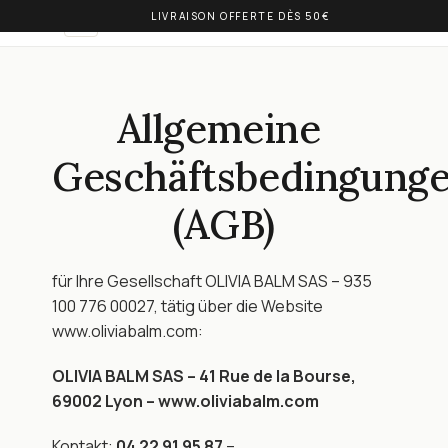
LIVRAISON OFFERTE DÈS 50€
OLIVIA BALM
DE
Allgemeine 
Geschäftsbedingunge
(AGB)
für Ihre Gesellschaft OLIVIA BALM SAS – 935 
100 776 00027, tätig über die Website 
www.oliviabalm.com:
OLIVIA BALM SAS – 41 Rue de la Bourse, 
69002 Lyon – www.oliviabalm.com
Kontakt: 
04 22 91 95 87
 – 