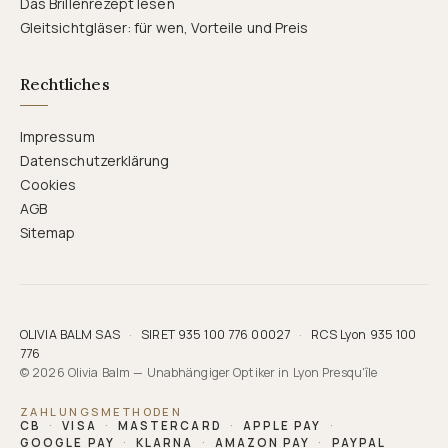
Das Brillenrezept lesen
Gleitsichtgläser: für wen, Vorteile und Preis
Rechtliches
Impressum
Datenschutzerklärung
Cookies
AGB
Sitemap
OLIVIA BALM SAS
·
SIRET 935 100 776 00027
·
RCS Lyon 935 100
776
© 2026 Olivia Balm — Unabhängiger Optiker in Lyon Presqu'île
ZAHLUNGSMETHODEN
CB
·
VISA
·
MASTERCARD
·
APPLE PAY
·
GOOGLE PAY
·
KLARNA
·
AMAZON PAY
·
PAYPAL