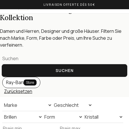
LIVRAISON OFFERTE DÈS 50€
OLIVIA BALM
DE
Korrektionsbrillen — gesamte
Kollektion
Damen und Herren, Designer und große Häuser. Filtern Sie
nach Marke, Form, Farbe oder Preis, um Ihre Suche zu
verfeinern.
SUCHEN
Ray-Ban
Store
Zurücksetzen