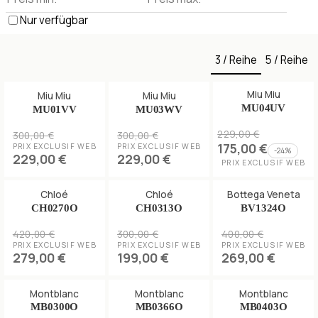
Nur verfügbar
3 / Reihe
5 / Reihe
Miu Miu
Miu Miu
Miu Miu
MU04UV
MU01VV
MU03WV
229,00 €
300,00 €
300,00 €
175,00 €
PRIX EXCLUSIF WEB
PRIX EXCLUSIF WEB
-
24
%
229,00 €
229,00 €
PRIX EXCLUSIF WEB
Chloé
Chloé
Bottega Veneta
CH0270O
CH0313O
BV1324O
420,00 €
300,00 €
400,00 €
PRIX EXCLUSIF WEB
PRIX EXCLUSIF WEB
PRIX EXCLUSIF WEB
279,00 €
199,00 €
269,00 €
Montblanc
Montblanc
Montblanc
MB0300O
MB0366O
MB0403O