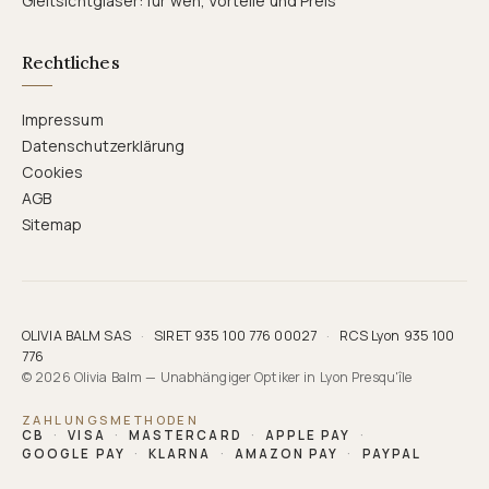
Gleitsichtgläser: für wen, Vorteile und Preis
Rechtliches
Impressum
Datenschutzerklärung
Cookies
AGB
Sitemap
OLIVIA BALM SAS
·
SIRET 935 100 776 00027
·
RCS Lyon 935 100
776
© 2026 Olivia Balm — Unabhängiger Optiker in Lyon Presqu'île
ZAHLUNGSMETHODEN
CB
·
VISA
·
MASTERCARD
·
APPLE PAY
·
GOOGLE PAY
·
KLARNA
·
AMAZON PAY
·
PAYPAL