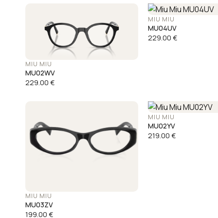
MIU MIU
MU04UV
229.00
€
MIU MIU
MU02WV
229.00
€
MIU MIU
MU02YV
219.00
€
MIU MIU
MU03ZV
199.00
€