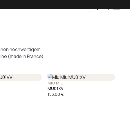
DE
ochen hochwertigem
lhe (made in France).
MIU MIU
MU01XV
153.00
€