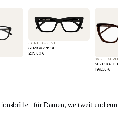
SAINT LAURENT
SL MICA 276 OPT
209.00
€
SAINT LAURE
SL 214 KATE 
199.00
€
ionsbrillen für Damen, weltweit und eur