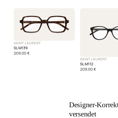
SAINT LAURENT
SL M139
209.00
€
SAINT LAURENT
SL M112
209.00
€
Designer-Korrekt
versendet