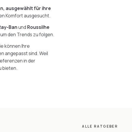
n, ausgewählt für ihre
chen Komfort ausgesucht.
 Ray-Ban
und
Roussilhe
 um den Trends zu folgen.
ie können Ihre
gen angepasst sind. Weil
eferenzen in der
u bieten.
ALLE RATGEBER