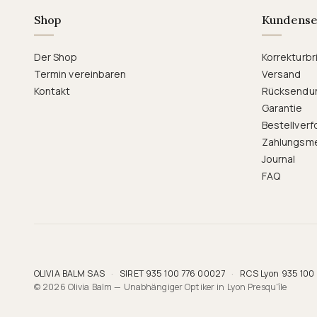
Shop
Kundense
Der Shop
Korrekturbri
Termin vereinbaren
Versand
Kontakt
Rücksendu
Garantie
Bestellverf
Zahlungsm
Journal
FAQ
OLIVIA BALM SAS
·
SIRET 935 100 776 00027
·
RCS Lyon 935 100
© 2026 Olivia Balm — Unabhängiger Optiker in Lyon Presqu'île