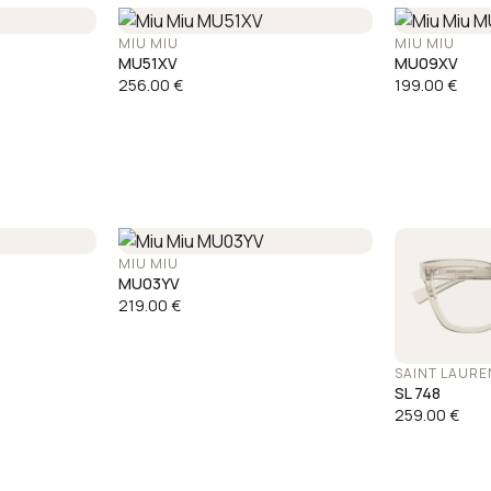
MIU MIU
MIU MIU
MU51XV
MU09XV
256.00
€
199.00
€
MIU MIU
MU03YV
219.00
€
SAINT LAURE
SL 748
259.00
€