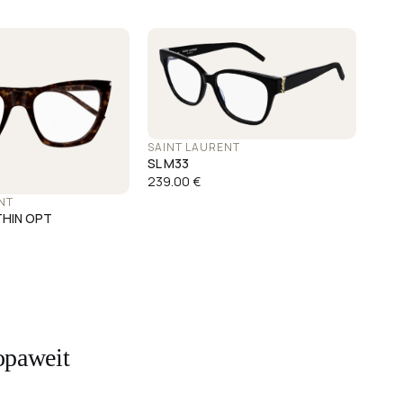
SAINT LAURENT
SL M33
239.00
€
NT
THIN OPT
opaweit