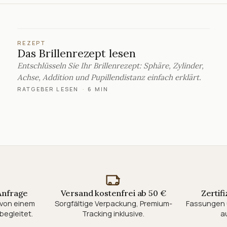
REZEPT
Das Brillenrezept lesen
Entschlüsseln Sie Ihr Brillenrezept: Sphäre, Zylinder,
Achse, Addition und Pupillendistanz einfach erklärt.
RATGEBER LESEN
·
6 MIN
 Anfrage
Versand kostenfrei ab 50 €
Zertifi
d von einem
Sorgfältige Verpackung, Premium-
Fassungen 
begleitet.
Tracking inklusive.
au