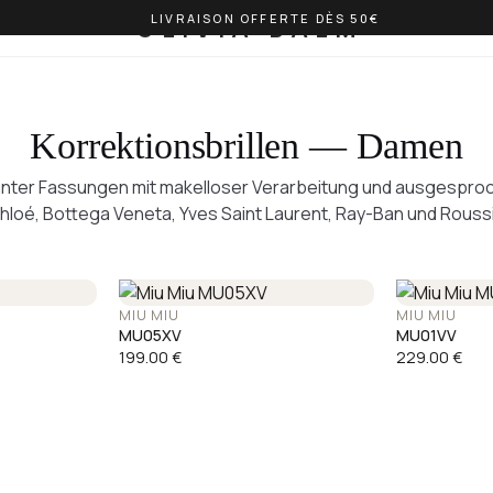
LIVRAISON OFFERTE DÈS 50€
OLIVIA BALM
Korrektionsbrillen — Damen
anter Fassungen mit makelloser Verarbeitung und ausgespr
Chloé, Bottega Veneta, Yves Saint Laurent, Ray-Ban und Roussi
MIU MIU
MIU MIU
MU05XV
MU01VV
199.00
€
229.00
€