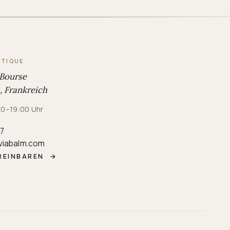
UTIQUE
 Bourse
 Frankreich
:00–19:00 Uhr
87
viabalm.com
REINBAREN
→