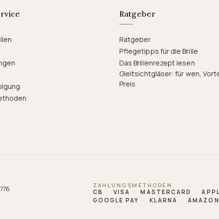
rvice
Ratgeber
llen
Ratgeber
Pflegetipps für die Brille
ngen
Das Brillenrezept lesen
Gleitsichtgläser: für wen, Vort
Preis
olgung
ethoden
ZAHLUNGSMETHODEN
 776
CB
·
VISA
·
MASTERCARD
·
APPL
GOOGLE PAY
·
KLARNA
·
AMAZON