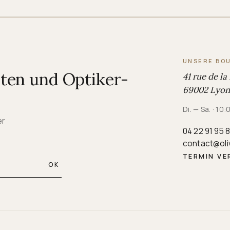
UNSERE BO
iten und Optiker-
41 rue de la
69002 Lyon,
Di. — Sa. · 10
er
04 22 91 95 
contact@oli
TERMIN VE
OK