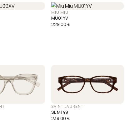
MIU MIU
MU01YV
229.00
€
NT
SAINT LAURENT
SL M149
239.00
€