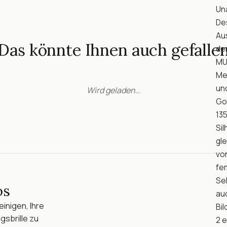
Un
Des
Aus
Das könnte Ihnen auch gefalle
dem
MU5
Me
und
Wird geladen…
Gol
13
Sil
gle
vo
fem
Seh
os
auc
inigen, Ihre
Bil
gsbrille zu
2 e