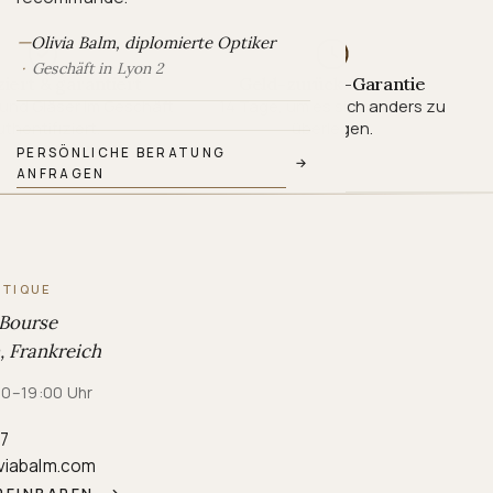
—
Olivia Balm, diplomierte Optiker
Geschäft in Lyon 2
ziert & garantiert
Geld-zurück-Garantie
und Gläser im Geschäft
14 Tage, um es sich anders zu
thentifiziert.
überlegen.
PERSÖNLICHE BERATUNG
→
ANFRAGEN
UTIQUE
 Bourse
 Frankreich
:00–19:00 Uhr
87
viabalm.com