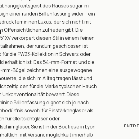
abhängigkeitsgeist des Hauses sogar im
ign einer runden Brillenfassung wider – ein
druck femininen Luxus, der sich nicht mit
n
 Offensichtlichen zufrieden gibt. Die
1XV verkörpert diesen Stil in einem feinen
tallrahmen, der rundum geschlossen ist
 für die FW23-Kollektion in Schwarz oder
d erhältlich ist. Das 54-mm-Format und die
5-mm-Bügel zeichnen eine ausgewogene
houette, die sich im Alltag tragen lässt und
ichzeitig den für die Marke typischen Hauch
n Unkonventionalität bewahrt. Diese
inine Brillenfassung eignet sich je nach
bedürfnis sowohl für Einstärkengläser als
h für Gleitsichtgläser oder
ENTD
dschirmgläser. Sie ist in der Boutique in Lyon
rhältlich, mit Versandmöglichkeit innerhalb