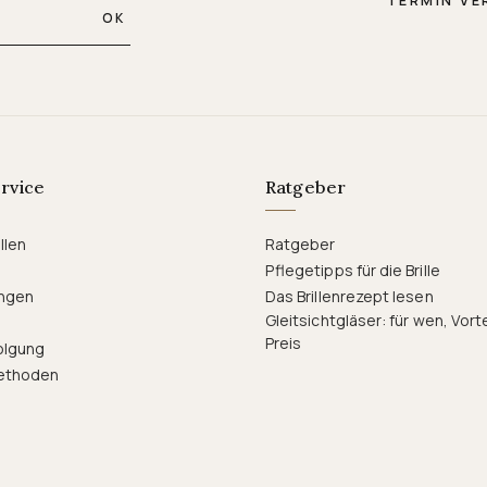
TERMIN VE
OK
rvice
Ratgeber
llen
Ratgeber
Pflegetipps für die Brille
ngen
Das Brillenrezept lesen
Gleitsichtgläser: für wen, Vort
Preis
olgung
ethoden