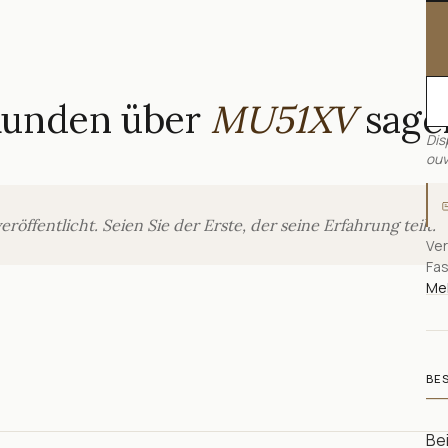
Kunden über
MU51XV
sage
Dis
ouv
ffentlicht. Seien Sie der Erste, der seine Erfahrung teilt.
Ver
Fas
Meh
BE
Bei