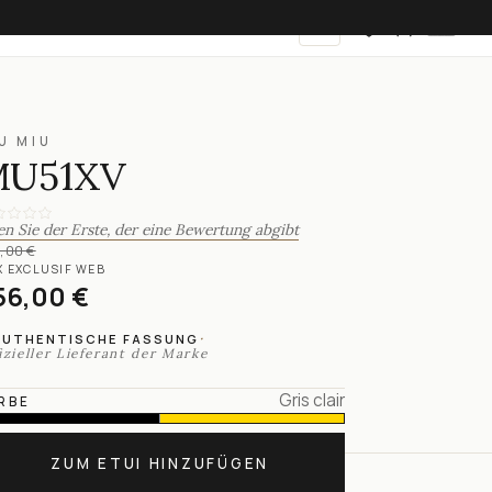
DE
U MIU
MU51XV
en Sie der Erste, der eine Bewertung abgibt
,00 €
X EXCLUSIF WEB
56,00 €
·
AUTHENTISCHE FASSUNG
izieller Lieferant der Marke
Gris clair
RBE
ZUM ETUI HINZUFÜGEN