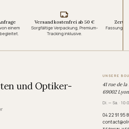
 Anfrage
Versand kostenfrei ab 50 €
Zertifi
d von einem
Sorgfältige Verpackung, Premium-
Fassungen 
begleitet.
Tracking inklusive.
au
UNSERE BO
iten und Optiker-
41 rue de la
69002 Lyon,
Di. — Sa. · 10
er
04 22 91 95 
contact@oli