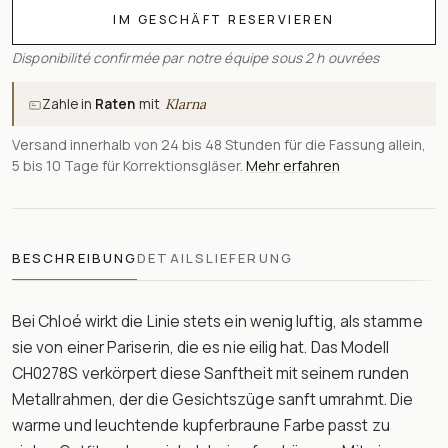
IM GESCHÄFT RESERVIEREN
Disponibilité confirmée par notre équipe sous 2 h ouvrées
Zahle in
Raten
mit
Klarna
Versand innerhalb von 24 bis 48 Stunden für die Fassung allein,
5 bis 10 Tage für Korrektionsgläser.
Mehr erfahren
BESCHREIBUNG
DETAILS
LIEFERUNG
Bei Chloé wirkt die Linie stets ein wenig luftig, als stamme
sie von einer Pariserin, die es nie eilig hat. Das Modell
CH0278S verkörpert diese Sanftheit mit seinem runden
Metallrahmen, der die Gesichtszüge sanft umrahmt. Die
warme und leuchtende kupferbraune Farbe passt zu