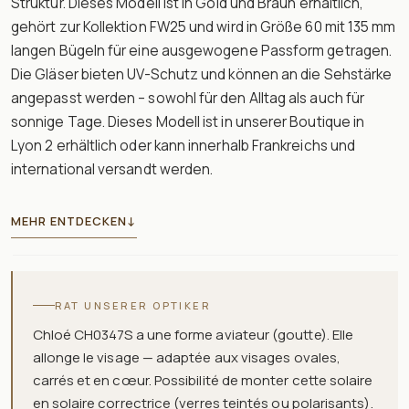
Struktur. Dieses Modell ist in Gold und Braun erhältlich,
gehört zur Kollektion FW25 und wird in Größe 60 mit 135 mm
langen Bügeln für eine ausgewogene Passform getragen.
Die Gläser bieten UV-Schutz und können an die Sehstärke
angepasst werden – sowohl für den Alltag als auch für
sonnige Tage. Dieses Modell ist in unserer Boutique in
Lyon 2 erhältlich oder kann innerhalb Frankreichs und
international versandt werden.
MEHR ENTDECKEN
↓
RAT UNSERER OPTIKER
Chloé CH0347S a une forme aviateur (goutte). Elle
allonge le visage — adaptée aux visages ovales,
carrés et en cœur. Possibilité de monter cette solaire
en solaire correctrice (verres teintés ou polarisants).