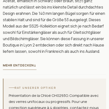
Acetat, erhältlich in Schwarz oder Braun, sitzt ganz
natürlich und lässt ein bis ins kleinste Detail durchdachtes
Design erahnen. Die 140 mm langen Bügel sorgen für einen
stabilen Halt und sind für die Größe 53 ausgelegt. Dieses
Modell aus der SS25-Kollektion eignet sich je nach Bedarf
sowohl für Einstärkengläser als auch für Gleitsichtgläser
und Bildschirmgläser. Sie können diese Fassung in unserer
Boutique in Lyon 2 entdecken oder sich direkt nach Hause
liefern lassen, sowohl in Frankreich als auch ins Ausland.
MEHR ENTDECKEN
↓
RAT UNSERER OPTIKER
Présentation de la Chloé CH0293O. Compatible avec
des verres unifocaux ou progressifs. Pour une
correction supérieure à 4 dioptries, contactez-nous