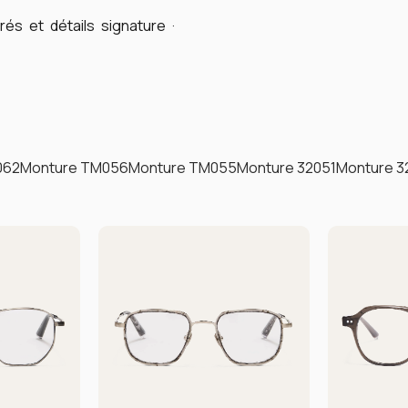
és et détails signature ·
062
Monture TM056
Monture TM055
Monture 32051
Monture 3