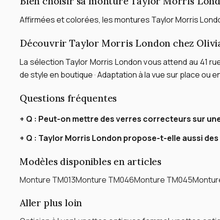
Bien choisir sa monture Taylor Morris Lon
Affirmées et colorées, les montures Taylor Morris London
Découvrir Taylor Morris London chez Olivia 
La sélection Taylor Morris London vous attend au 41 rue
de style en boutique · Adaptation à la vue sur place ou en
Questions fréquentes
Q :
Peut-on mettre des verres correcteurs sur une
Q :
Taylor Morris London propose-t-elle aussi des
Modèles disponibles en articles
Monture TM013
Monture TM046
Monture TM045
Montur
Aller plus loin