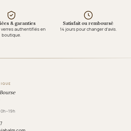
fiées & garanties
Satisfait ou remboursé
verres authentifiés en
14 jours pour changer d'avis.
boutique.
TIQUE
 Bourse
 10h–19h
87
viabalm.com