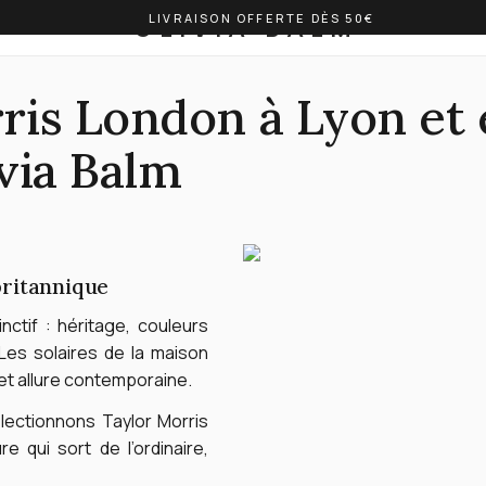
LIVRAISON OFFERTE DÈS 50€
OLIVIA BALM
ris London à Lyon et 
via Balm
britannique
nctif : héritage, couleurs
Les solaires de la maison
 et allure contemporaine.
lectionnons Taylor Morris
 qui sort de l’ordinaire,