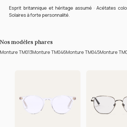
Esprit britannique et héritage assumé · Acétates color
Solaires à forte personnalité.
Nos modèles phares
Monture TM013
Monture TM046
Monture TM045
Monture TM