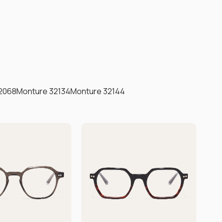
2068
Monture 32134
Monture 32144