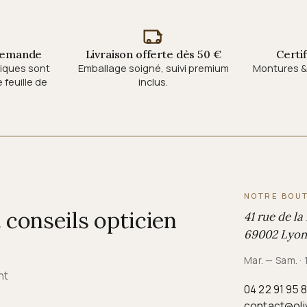
 demande
Livraison offerte dès 50 €
Certi
tiques sont
Emballage soigné, suivi premium
Montures & 
feuille de
inclus.
NOTRE BOU
conseils opticien
41 rue de la
69002 Lyon
Mar. — Sam. ·
nt
04 22 91 95 
contact@oli