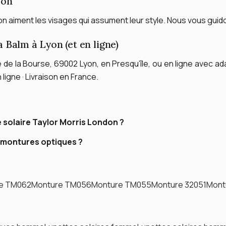
don
 aiment les visages qui assument leur style. Nous vous guidons 
Balm à Lyon (et en ligne)
 de la Bourse, 69002 Lyon, en Presqu’île, ou en ligne avec ad
 ligne · Livraison en France.
 solaire Taylor Morris London ?
 montures optiques ?
e TM062
Monture TM056
Monture TM055
Monture 32051
Mont