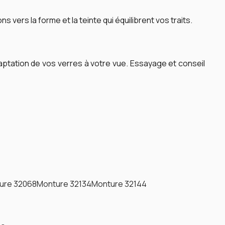
vers la forme et la teinte qui équilibrent vos traits.
aptation de vos verres à votre vue.
Essayage et conseil
ure 32068
Monture 32134
Monture 32144