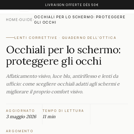
LIVRAISON OFFERTE DÈS 50€
OLIVIA BALM
IT
OCCHIALI PER LO SCHERMO: PROTEGGERE
·
·
HOME
GUIDE
GLI OCCHI
LENTI CORRETTIVE
·
QUADERNO DELL'OTTICA
Occhiali per lo schermo:
proteggere gli occhi
Affaticamento visivo, luce blu, antiriflesso e lenti da
ufficio: come scegliere occhiali adatti agli schermi e
migliorare il proprio comfort visivo.
AGGIORNATO
TEMPO DI LETTURA
3 maggio 2026
11 min
ARGOMENTO