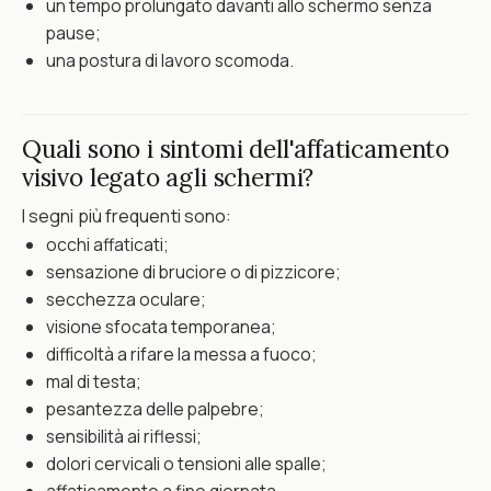
un tempo prolungato davanti allo schermo senza
pause;
una postura di lavoro scomoda.
Quali sono i sintomi dell'affaticamento
visivo legato agli schermi?
I segni più frequenti sono:
occhi affaticati;
sensazione di bruciore o di pizzicore;
secchezza oculare;
visione sfocata temporanea;
difficoltà a rifare la messa a fuoco;
mal di testa;
pesantezza delle palpebre;
sensibilità ai riflessi;
dolori cervicali o tensioni alle spalle;