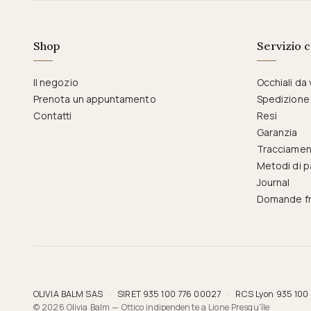
Shop
Servizio c
Il negozio
Occhiali da 
Prenota un appuntamento
Spedizione
Contatti
Resi
Garanzia
Tracciamen
Metodi di 
Journal
Domande fr
OLIVIA BALM SAS
·
SIRET 935 100 776 00027
·
RCS Lyon 935 100
© 2026 Olivia Balm — Ottico indipendente a Lione Presqu'île