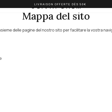
LIVRAISON OFFERTE DÈS 50€
OLIVIA BALM
Mappa del sito
insieme delle pagine del nostro sito per facilitare la vostra nav
e