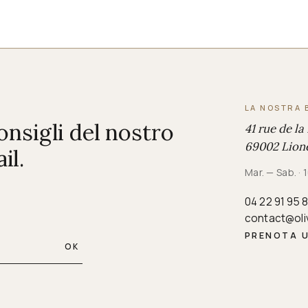
LA NOSTRA 
consigli del nostro
41 rue de la
69002 Lione
il.
Mar. — Sab. ·
04 22 91 95 
contact@oli
PRENOTA 
OK