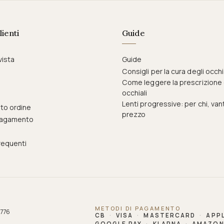
lienti
Guide
vista
Guide
Consigli per la cura degli occhi
Come leggere la prescrizione 
occhiali
Lenti progressive: per chi, van
to ordine
prezzo
pagamento
equenti
METODI DI PAGAMENTO
 776
CB
·
VISA
·
MASTERCARD
·
APPL
GOOGLE PAY
·
KLARNA
·
AMAZON