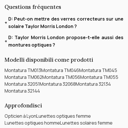
Questions fréquentes
D:
Peut-on mettre des verres correcteurs sur une
solaire Taylor Morris London ?
D:
Taylor Morris London propose-t-elle aussi des
montures optiques ?
Modelli disponibili come prodotti
Montatura TM013
Montatura TM046
Montatura TM045
Montatura TM062
Montatura TM056
Montatura TM055
Montatura 32051
Montatura 32068
Montatura 32134
Montatura 32144
Approfondisci
Opticien à Lyon
Lunettes optiques femme
Lunettes optiques homme
Lunettes solaires femme