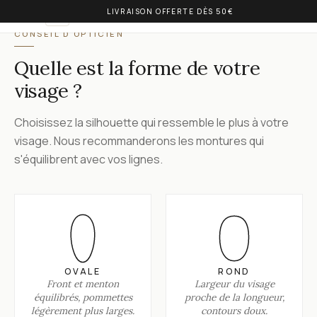
LIVRAISON OFFERTE DÈS 50€
OLIVIA BALM
IT
CONSEIL D'OPTICIEN
Quelle est la forme de votre
visage ?
Choisissez la silhouette qui ressemble le plus à votre
visage. Nous recommanderons les montures qui
s'équilibrent avec vos lignes.
OVALE
ROND
Front et menton
Largeur du visage
équilibrés, pommettes
proche de la longueur,
légèrement plus larges.
contours doux.