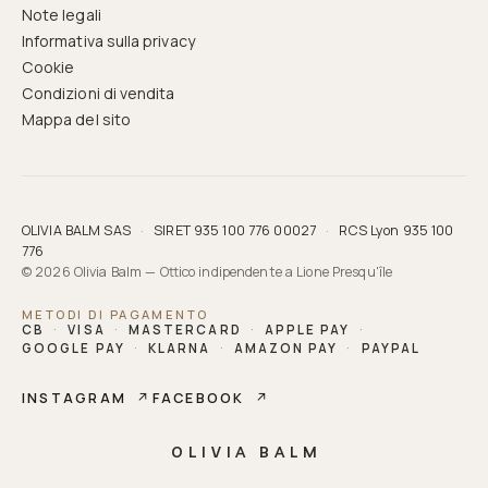
Note legali
Informativa sulla privacy
Cookie
Condizioni di vendita
Mappa del sito
OLIVIA BALM SAS
·
SIRET 935 100 776 00027
·
RCS Lyon 935 100
776
© 2026 Olivia Balm — Ottico indipendente a Lione Presqu'île
METODI DI PAGAMENTO
CB
·
VISA
·
MASTERCARD
·
APPLE PAY
·
GOOGLE PAY
·
KLARNA
·
AMAZON PAY
·
PAYPAL
INSTAGRAM
↗
FACEBOOK
↗
OLIVIA BALM