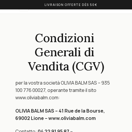
LIVRAISON OFFERTE DÈS 50€
OLIVIA BALM
IT
Condizioni 
Generali di 
Vendita (CGV)
per la vostra società OLIVIA BALM SAS – 935 
100 776 00027, operante tramite il sito 
www.oliviabalm.com:
OLIVIA BALM SAS – 41 Rue de la Bourse, 
69002 Lione – www.oliviabalm.com
Contatto: 
04 22 91 95 87
 – 