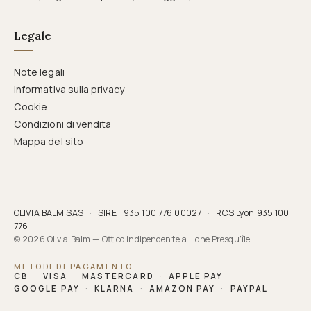
Legale
Note legali
Informativa sulla privacy
Cookie
Condizioni di vendita
Mappa del sito
OLIVIA BALM SAS
·
SIRET 935 100 776 00027
·
RCS Lyon 935 100
776
© 2026 Olivia Balm — Ottico indipendente a Lione Presqu'île
METODI DI PAGAMENTO
CB
·
VISA
·
MASTERCARD
·
APPLE PAY
·
GOOGLE PAY
·
KLARNA
·
AMAZON PAY
·
PAYPAL