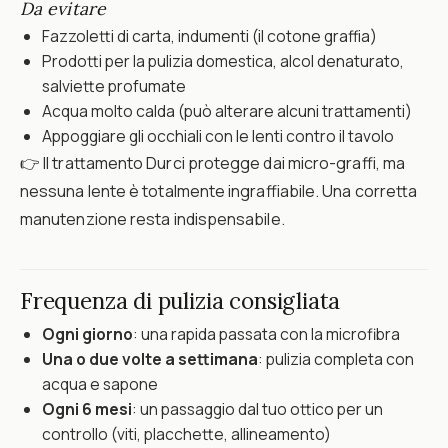
Da evitare
Fazzoletti di carta, indumenti (il cotone graffia)
Prodotti per la pulizia domestica, alcol denaturato,
salviette profumate
Acqua molto calda (può alterare alcuni trattamenti)
Appoggiare gli occhiali con le lenti contro il tavolo
👉 Il trattamento Durci protegge dai micro-graffi, ma
nessuna lente è totalmente ingraffiabile. Una corretta
manutenzione resta indispensabile.
Frequenza di pulizia consigliata
Ogni giorno
: una rapida passata con la microfibra
Una o due volte a settimana
: pulizia completa con
acqua e sapone
Ogni 6 mesi
: un passaggio dal tuo ottico per un
controllo (viti, placchette, allineamento)