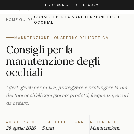
LIVRAISON OFFERTE DÈS 50€
OLIVIA BALM
IT
CONSIGLI PER LA MANUTENZIONE DEGLI
·
·
HOME
GUIDE
OCCHIALI
MANUTENZIONE
·
QUADERNO DELL'OTTICA
Consigli per la
manutenzione degli
occhiali
I gesti giusti per pulire, proteggere e prolungare la vita
dei tuoi occhiali ogni giorno: prodotti, frequenza, errori
da evitare.
AGGIORNATO
TEMPO DI LETTURA
ARGOMENTO
26 aprile 2026
5 min
Manutenzione