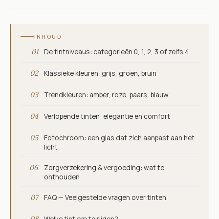
INHOUD
01
De tintniveaus: categorieën 0, 1, 2, 3 of zelfs 4
02
Klassieke kleuren: grijs, groen, bruin
03
Trendkleuren: amber, roze, paars, blauw
04
Verlopende tinten: elegantie en comfort
05
Fotochroom: een glas dat zich aanpast aan het
licht
06
Zorgverzekering & vergoeding: wat te
onthouden
07
FAQ — Veelgestelde vragen over tinten
08
Welke tint om te rijden?