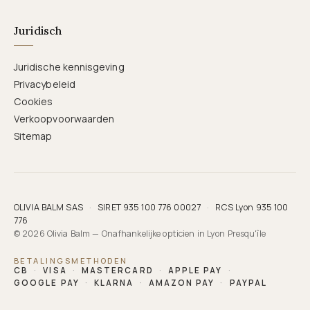
Juridisch
Juridische kennisgeving
Privacybeleid
Cookies
Verkoopvoorwaarden
Sitemap
OLIVIA BALM SAS
·
SIRET 935 100 776 00027
·
RCS Lyon 935 100
776
© 2026 Olivia Balm — Onafhankelijke opticien in Lyon Presqu'île
BETALINGSMETHODEN
CB
·
VISA
·
MASTERCARD
·
APPLE PAY
·
GOOGLE PAY
·
KLARNA
·
AMAZON PAY
·
PAYPAL