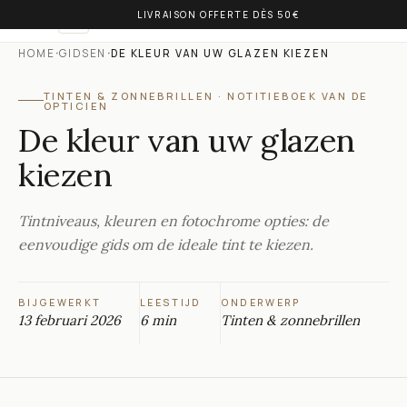
LIVRAISON OFFERTE DÈS 50€
OLIVIA BALM
NL
·
·
HOME
GIDSEN
DE KLEUR VAN UW GLAZEN KIEZEN
TINTEN & ZONNEBRILLEN
·
NOTITIEBOEK VAN DE
OPTICIEN
De kleur van uw glazen
kiezen
Tintniveaus, kleuren en fotochrome opties: de
eenvoudige gids om de ideale tint te kiezen.
BIJGEWERKT
LEESTIJD
ONDERWERP
13 februari 2026
6 min
Tinten & zonnebrillen