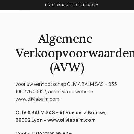
LIVRAISON OFFERTE DÈS 50€
OLIVIA BALM
NL
Algemene 
Verkoopvoorwaarden
(AVW)
voor uw vennootschap OLIVIA BALM SAS – 935 
100 776 00027, actief via de website 
www.oliviabalm.com:
OLIVIA BALM SAS – 41 Rue de la Bourse, 
69002 Lyon – www.oliviabalm.com
Contact: 
04 22 91 95 87
 – 