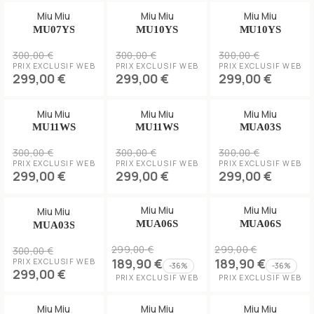
Miu Miu
Miu Miu
Miu Miu
MU07YS
MU10YS
MU10YS
300,00 €
300,00 €
300,00 €
PRIX EXCLUSIF WEB
PRIX EXCLUSIF WEB
PRIX EXCLUSIF WEB
299,00 €
299,00 €
299,00 €
Miu Miu
Miu Miu
Miu Miu
MU11WS
MU11WS
MUA03S
300,00 €
300,00 €
300,00 €
PRIX EXCLUSIF WEB
PRIX EXCLUSIF WEB
PRIX EXCLUSIF WEB
299,00 €
299,00 €
299,00 €
Miu Miu
Miu Miu
Miu Miu
MUA06S
MUA06S
MUA03S
299,00 €
299,00 €
300,00 €
189,90 €
189,90 €
PRIX EXCLUSIF WEB
-
36
%
-
36
%
299,00 €
PRIX EXCLUSIF WEB
PRIX EXCLUSIF WEB
Miu Miu
Miu Miu
Miu Miu