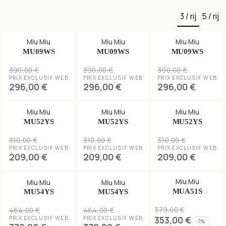
3 / rij
5 / rij
Miu Miu
Miu Miu
Miu Miu
MU09WS
MU09WS
MU09WS
390,00 €
390,00 €
390,00 €
PRIX EXCLUSIF WEB
PRIX EXCLUSIF WEB
PRIX EXCLUSIF WEB
296,00 €
296,00 €
296,00 €
Miu Miu
Miu Miu
Miu Miu
MU52YS
MU52YS
MU52YS
310,00 €
310,00 €
310,00 €
PRIX EXCLUSIF WEB
PRIX EXCLUSIF WEB
PRIX EXCLUSIF WEB
209,00 €
209,00 €
209,00 €
Miu Miu
Miu Miu
Miu Miu
MUA51S
MU54YS
MU54YS
379,00 €
464,00 €
464,00 €
353,00 €
PRIX EXCLUSIF WEB
PRIX EXCLUSIF WEB
-
7
%