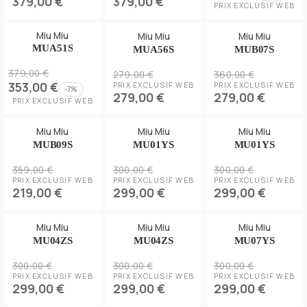
379,00 €
379,00 €
PRIX EXCLUSIF WEB
Miu Miu
Miu Miu
Miu Miu
MUA51S
MUA56S
MUB07S
379,00 €
279,00 €
360,00 €
353,00 €
PRIX EXCLUSIF WEB
PRIX EXCLUSIF WEB
-
7
%
279,00 €
279,00 €
PRIX EXCLUSIF WEB
Miu Miu
Miu Miu
Miu Miu
MUB09S
MU01YS
MU01YS
359,00 €
300,00 €
300,00 €
PRIX EXCLUSIF WEB
PRIX EXCLUSIF WEB
PRIX EXCLUSIF WEB
219,00 €
299,00 €
299,00 €
Miu Miu
Miu Miu
Miu Miu
MU04ZS
MU04ZS
MU07YS
300,00 €
300,00 €
300,00 €
PRIX EXCLUSIF WEB
PRIX EXCLUSIF WEB
PRIX EXCLUSIF WEB
299,00 €
299,00 €
299,00 €