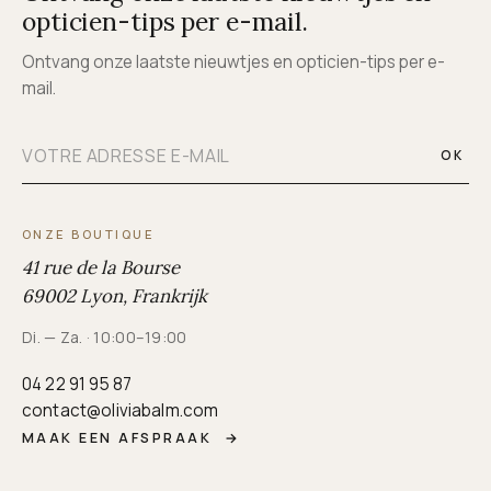
opticien-tips per e-mail.
Ontvang onze laatste nieuwtjes en opticien-tips per e-
mail.
OK
ONZE BOUTIQUE
41 rue de la Bourse
69002 Lyon, Frankrijk
Di. — Za. · 10:00–19:00
04 22 91 95 87
contact@oliviabalm.com
MAAK EEN AFSPRAAK
→