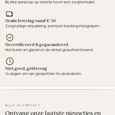
Bij elke aankoop op sterkte hoort een zorgformulier.
Gratis levering vanaf € 50
Zorgvuldige verpakking, premium tracking inbegrepen.
Gecertificeerd & gegarandeerd
Monturen en glazen in de winkel geauthenticeerd.
Niet goed, geld terug
14 dagen om van gedachten te veranderen.
BLIJF IN CONTACT
Ontvang onze laatste nieuwtjes en