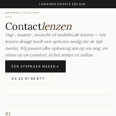
LIVRAISON OFFERTE DÈS 50€
OLIVIA BALM
NL
AANMEETATELIER
Contact
lenzen
Dag-, maand-, torische of multifocale lenzen — wie
lenzen draagt heeft een opticien nodig die de tijd
neemt. Wij passen elke oplossing aan op uw oog, uw
ritme en uw comfort, in het atelier en online.
EEN AFSPRAAK MAKEN
→
04 22 91 95 87
↗
01