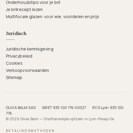
Onderhoudstips voor je bril
Je brilrecept lezen
Multifocale glazen: voor wie, voordelen en prijs
Juridisch
Juridische kennisgeving
Privacybeleid
Cookies
Verkoopvoorwaarden
Sitemap
OLIVIA BALM SAS
·
SIRET 935 100 776 00027
·
RCS Lyon 935 100
776
© 2026 Olivia Balm — Onafhankelijke opticien in Lyon Presqu'île
BETALINGSMETHODEN