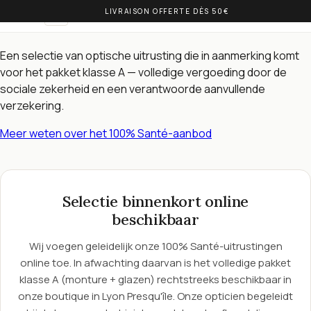
LIVRAISON OFFERTE DÈS 50€
OLIVIA BALM
NL
100% Santé-brillen
Een selectie van optische uitrusting die in aanmerking komt
voor het pakket klasse A — volledige vergoeding door de
sociale zekerheid en een verantwoorde aanvullende
verzekering.
Meer weten over het 100% Santé-aanbod
Selectie binnenkort online
beschikbaar
Wij voegen geleidelijk onze 100% Santé-uitrustingen
online toe. In afwachting daarvan is het volledige pakket
klasse A (monture + glazen) rechtstreeks beschikbaar in
onze boutique in Lyon Presqu'île. Onze opticien begeleidt