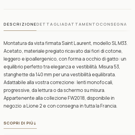
DESCRIZIONE
DETTAGLI
ADATTAMENTO
CONSEGNA
Montatura da vista firmata Saint Laurent, modello SL M33.
Acetato, materiale pregiato ricavato dai fiori di cotone,
leggero e ipoallergenico, con forma a occhio di gatto: un
equilibrio perfetto tra eleganza e vestibilità. Misura 53,
stanghette da 140 mm per una vestibilità equilibrata.
Adattabile alla vostra correzione: lenti monofocali,
progressive, da lettura o da schermo su misura.
Appartenente alla collezione FW2018, disponibile in
negozio a Lione 2 e con consegna in tutta la Francia.
SCOPRI DI PIÙ
↓