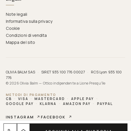
Note legali
Informativa sulla privacy
Cookie
Condizioni di vendita
Mappa del sito
OLIVIA BALM SAS
·
SIRET 935 100 776 00027
·
RCS Lyon 935 100
776
© 2026 Olivia Balm — Ottico indipendente a Lione Presqu'île
METODI DI PAGAMENTO
CB
·
VISA
·
MASTERCARD
·
APPLE PAY
·
GOOGLE PAY
·
KLARNA
·
AMAZON PAY
·
PAYPAL
INSTAGRAM
↗
FACEBOOK
↗