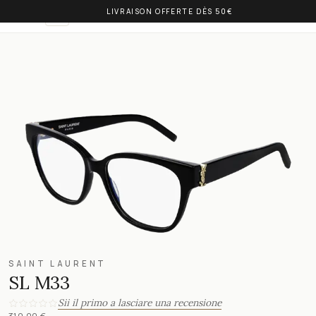
LIVRAISON OFFERTE DÈS 50€
OLIVIA BALM
IT
SAINT LAURENT
SL M33
Sii il primo a lasciare una recensione