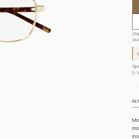
Dis
ouv
Spe
5-1
DE
Mon
mod
ino