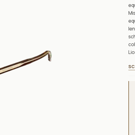
equ
Mis
equ
len
sc
col
Lio
SC