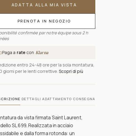
ADATTA ALLA MIA VISTA
PRENOTA IN NEGOZIO
ponibilité confirmée par notre équipe sous 2 h
rées
Paga a
rate
con
Klarna
dizione entro 24-48 ore per la sola montatura,
0 giorni per le lenti correttive.
Scopri di più
SCRIZIONE
DETTAGLI
ADATTAMENTO
CONSEGNA
tatura da vista firmata Saint Laurent,
ello SL 699. Realizzata in acciaio
ssidabile e dalla forma rotonda: un