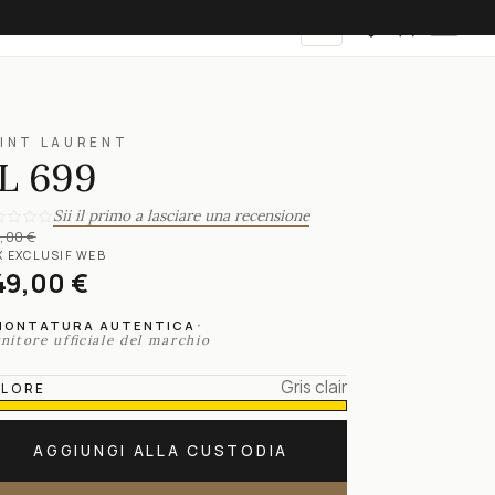
IT
INT LAURENT
L 699
Sii il primo a lasciare una recensione
,00 €
X EXCLUSIF WEB
49,00 €
·
MONTATURA AUTENTICA
nitore ufficiale del marchio
Gris clair
LORE
AGGIUNGI ALLA CUSTODIA