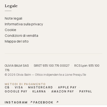
Legale
Note legali
Informativa sulla privacy
Cookie
Condizioni di vendita
Mappa del sito
OLIVIA BALM SAS
·
SIRET 935 100 776 00027
·
RCS Lyon 935 100
776
© 2026 Olivia Balm — Ottico indipendente a Lione Presqu'île
METODI DI PAGAMENTO
CB
·
VISA
·
MASTERCARD
·
APPLE PAY
·
GOOGLE PAY
·
KLARNA
·
AMAZON PAY
·
PAYPAL
INSTAGRAM
↗
FACEBOOK
↗