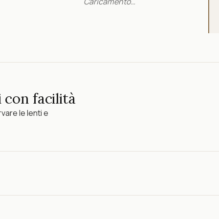
Caricamento…
 con facilità
vare le lenti e