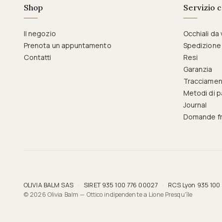
Shop
Servizio c
Il negozio
Occhiali da 
Prenota un appuntamento
Spedizione
Contatti
Resi
Garanzia
Tracciamen
Metodi di 
Journal
Domande fr
OLIVIA BALM SAS
·
SIRET 935 100 776 00027
·
RCS Lyon 935 100
© 2026 Olivia Balm — Ottico indipendente a Lione Presqu'île