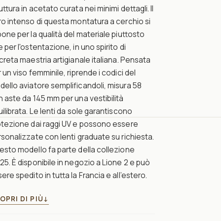
uttura in acetato curata nei minimi dettagli. Il
o intenso di questa montatura a cerchio si
one per la qualità del materiale piuttosto
 per l'ostentazione, in uno spirito di
creta maestria artigianale italiana. Pensata
 un viso femminile, riprende i codici del
ello aviatore semplificandoli, misura 58
 aste da 145 mm per una vestibilità
ilibrata. Le lenti da sole garantiscono
otezione dai raggi UV e possono essere
sonalizzate con lenti graduate su richiesta.
sto modello fa parte della collezione
5. È disponibile in negozio a Lione 2 e può
ere spedito in tutta la Francia e all’estero.
OPRI DI PIÙ
↓