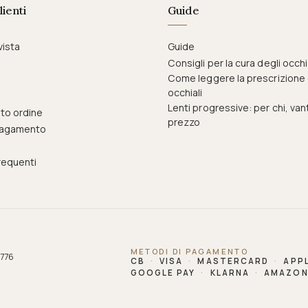
lienti
Guide
vista
Guide
Consigli per la cura degli occhi
Come leggere la prescrizione 
occhiali
Lenti progressive: per chi, van
to ordine
prezzo
pagamento
equenti
METODI DI PAGAMENTO
 776
CB
·
VISA
·
MASTERCARD
·
APPL
GOOGLE PAY
·
KLARNA
·
AMAZON