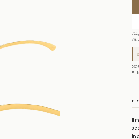
Dis
ouv
Spe
5-1
DE
Il 
sob
in 