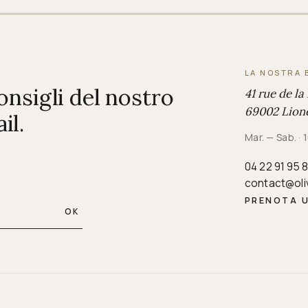
LA NOSTRA 
consigli del nostro
41 rue de la
69002 Lione
il.
Mar. — Sab. ·
04 22 91 95 
contact@oli
PRENOTA 
OK