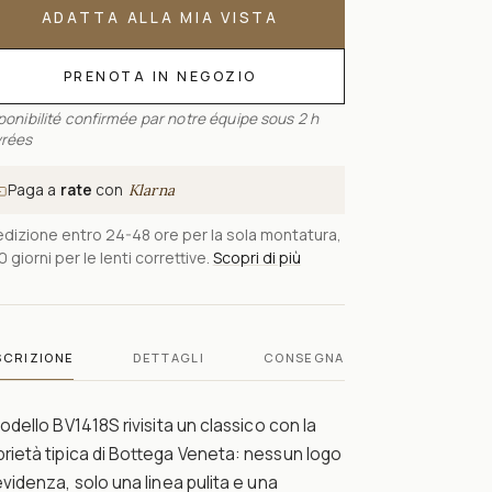
ADATTA ALLA MIA VISTA
PRENOTA IN NEGOZIO
ponibilité confirmée par notre équipe sous 2 h
rées
Paga a
rate
con
Klarna
dizione entro 24-48 ore per la sola montatura,
0 giorni per le lenti correttive.
Scopri di più
SCRIZIONE
DETTAGLI
CONSEGNA
modello BV1418S rivisita un classico con la
rietà tipica di Bottega Veneta: nessun logo
evidenza, solo una linea pulita e una