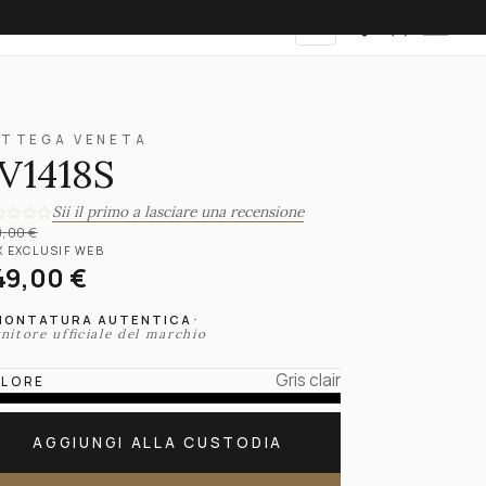
IT
OTTEGA VENETA
V1418S
Sii il primo a lasciare una recensione
,00 €
X EXCLUSIF WEB
49,00 €
·
MONTATURA AUTENTICA
nitore ufficiale del marchio
Gris clair
LORE
AGGIUNGI ALLA CUSTODIA