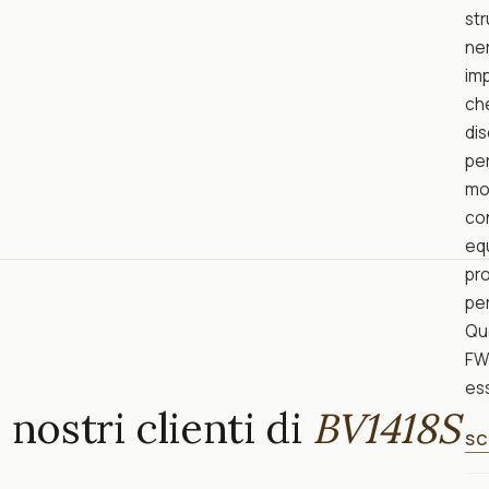
str
ner
imp
che
dis
per
mod
con
equ
pr
per
Que
FW2
ess
nostri clienti di
BV1418S
SC