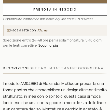
PRENOTA IN NEGOZIO
Disponibilité confirmée par notre équipe sous 2 h ouvrées
Paga a
rate
con
Klarna
Spedizione entro 24-48 ore per la sola montatura, 5-10 giorni
per le lenti correttive.
Scopri di più
DESCRIZIONE
DETTAGLI
ADATTAMENTO
CONSEGNA
Il modello AM0498O di Alexander McQueen presenta una
forma pantos che ammorbidisce un design altrimenti molto
strutturato, in linea con lo spirito di questa casa di moda
londinese che ama contrapporre la morbidezza delle linee
a un carattere deciso. Montatura a cerchio in acetato, è