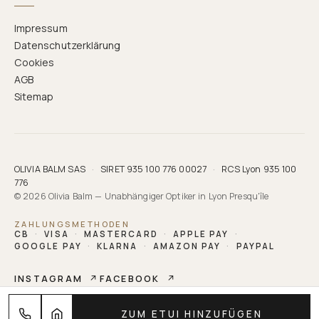
Impressum
Datenschutzerklärung
Cookies
AGB
Sitemap
OLIVIA BALM SAS
·
SIRET 935 100 776 00027
·
RCS Lyon 935 100
776
© 2026 Olivia Balm — Unabhängiger Optiker in Lyon Presqu'île
ZAHLUNGSMETHODEN
CB
·
VISA
·
MASTERCARD
·
APPLE PAY
·
GOOGLE PAY
·
KLARNA
·
AMAZON PAY
·
PAYPAL
INSTAGRAM
↗
FACEBOOK
↗
OLIVIA BALM
ZUM ETUI HINZUFÜGEN