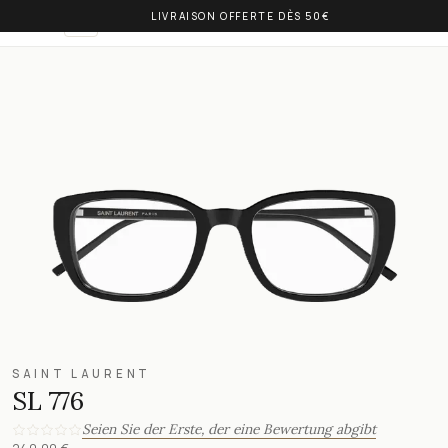
LIVRAISON OFFERTE DÈS 50€
OLIVIA BALM
DE
SAINT LAURENT
SL 776
Seien Sie der Erste, der eine Bewertung abgibt