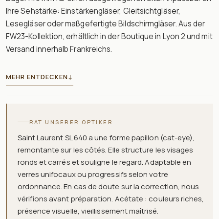
Ihre Sehstärke: Einstärkengläser, Gleitsichtgläser,
Lesegläser oder maßgefertigte Bildschirmgläser. Aus der
FW23-Kollektion, erhältlich in der Boutique in Lyon 2 und mit
Versand innerhalb Frankreichs.
MEHR ENTDECKEN
↓
RAT UNSERER OPTIKER
Saint Laurent SL 640 a une forme papillon (cat-eye),
remontante sur les côtés. Elle structure les visages
ronds et carrés et souligne le regard. Adaptable en
verres unifocaux ou progressifs selon votre
ordonnance. En cas de doute sur la correction, nous
vérifions avant préparation. Acétate : couleurs riches,
présence visuelle, vieillissement maîtrisé.