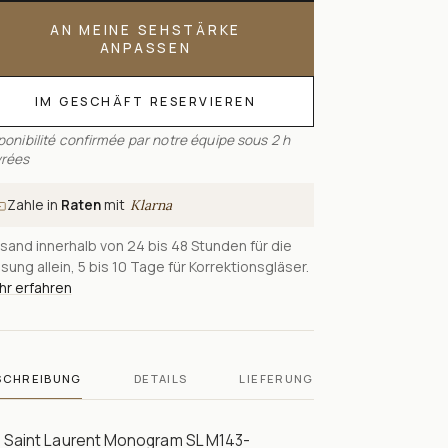
AN MEINE SEHSTÄRKE
ANPASSEN
IM GESCHÄFT RESERVIEREN
ponibilité confirmée par notre équipe sous 2 h
rées
Zahle in
Raten
mit
Klarna
sand innerhalb von 24 bis 48 Stunden für die
sung allein, 5 bis 10 Tage für Korrektionsgläser.
r erfahren
SCHREIBUNG
DETAILS
LIEFERUNG
e Saint Laurent Monogram SL M143-