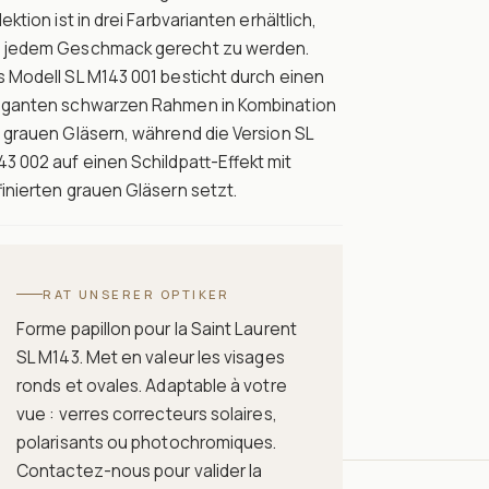
lektion ist in drei Farbvarianten erhältlich,
 jedem Geschmack gerecht zu werden.
 Modell SL M143 001 besticht durch einen
eganten schwarzen Rahmen in Kombination
 grauen Gläsern, während die Version SL
3 002 auf einen Schildpatt-Effekt mit
finierten grauen Gläsern setzt.
RAT UNSERER OPTIKER
Forme papillon pour la Saint Laurent
SL M143. Met en valeur les visages
ronds et ovales. Adaptable à votre
vue : verres correcteurs solaires,
polarisants ou photochromiques.
Contactez-nous pour valider la