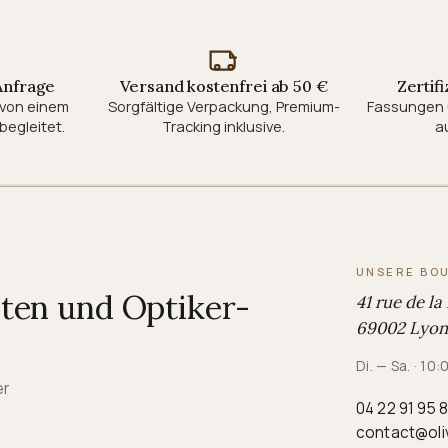
 Anfrage
Versand kostenfrei ab 50 €
Zertifi
d von einem
Sorgfältige Verpackung, Premium-
Fassungen 
begleitet.
Tracking inklusive.
au
UNSERE BO
iten und Optiker-
41 rue de la
69002 Lyon,
Di. — Sa. · 10
er
04 22 91 95 
contact@oli