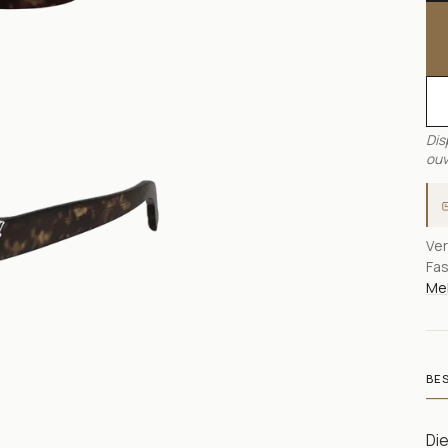
Dis
ouv
Ver
Fas
Meh
BE
Di