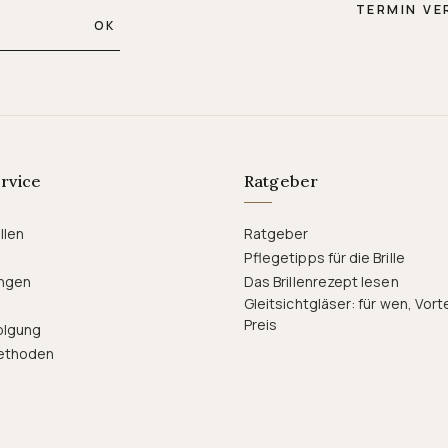
TERMIN VE
OK
rvice
Ratgeber
llen
Ratgeber
Pflegetipps für die Brille
ngen
Das Brillenrezept lesen
Gleitsichtgläser: für wen, Vort
Preis
olgung
ethoden