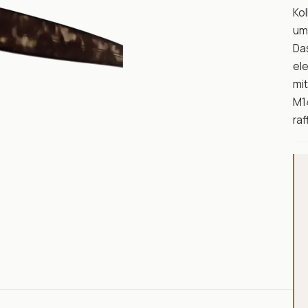
Kol
um
Das
el
mit
M14
raf