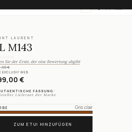
DE
INT LAURENT
L M143
en Sie der Erste, der eine Bewertung abgibt
,00 €
X EXCLUSIF WEB
99,00 €
·
AUTHENTISCHE FASSUNG
izieller Lieferant der Marke
Gris clair
RBE
ZUM ETUI HINZUFÜGEN