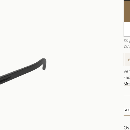
Dis
ouv
Ver
Fas
Meh
BE
Ov