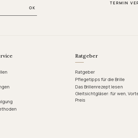
TERMIN VE
OK
rvice
Ratgeber
llen
Ratgeber
Pflegetipps für die Brille
ngen
Das Brillenrezept lesen
Gleitsichtgläser: für wen, Vort
Preis
olgung
ethoden