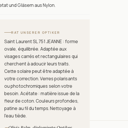
tat und Gläsern aus Nylon.
RAT UNSERER OPTIKER
Saint Laurent SL 751 JEANNE : forme
ovale, équilibrée. Adaptée aux
visages carrés et rectangulaires qui
cherchent à adoucir leurs traits.
Cette solaire peut être adaptée à
votre correction. Verres polarisants
ou photochromiques selon votre
besoin. Acétate : matière issue de la
fleur de coton. Couleurs profondes,
patine au fil du temps. Nettoyage à
l'eau tiède.
—
Olivia Balm, diplomierte Optiker