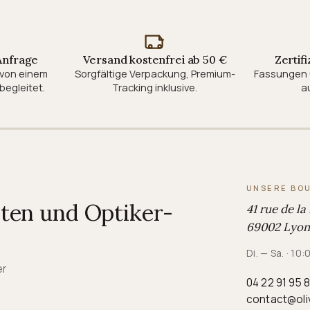
 Anfrage
Versand kostenfrei ab 50 €
Zertifi
d von einem
Sorgfältige Verpackung, Premium-
Fassungen 
begleitet.
Tracking inklusive.
au
UNSERE BO
iten und Optiker-
41 rue de la
69002 Lyon,
Di. — Sa. · 10
er
04 22 91 95 
contact@oli