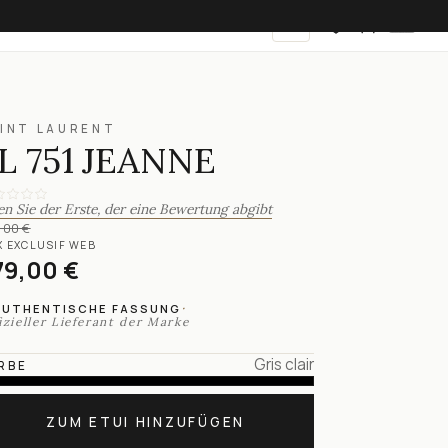
DE
INT LAURENT
L 751 JEANNE
en Sie der Erste, der eine Bewertung abgibt
,00 €
X EXCLUSIF WEB
79,00 €
·
AUTHENTISCHE FASSUNG
izieller Lieferant der Marke
Gris clair
RBE
ZUM ETUI HINZUFÜGEN