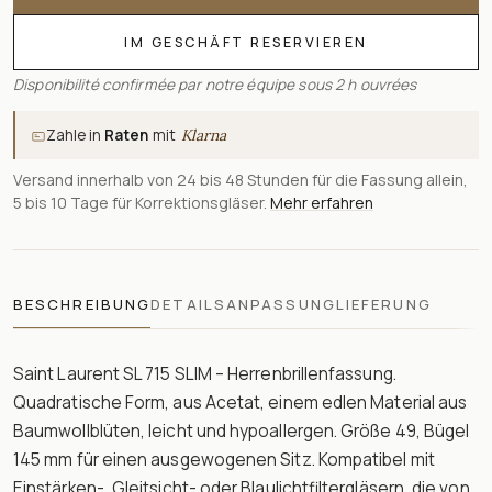
IM GESCHÄFT RESERVIEREN
Disponibilité confirmée par notre équipe sous 2 h ouvrées
Zahle in
Raten
mit
Klarna
Versand innerhalb von 24 bis 48 Stunden für die Fassung allein,
5 bis 10 Tage für Korrektionsgläser.
Mehr erfahren
BESCHREIBUNG
DETAILS
ANPASSUNG
LIEFERUNG
Saint Laurent SL 715 SLIM – Herrenbrillenfassung.
Quadratische Form, aus Acetat, einem edlen Material aus
Baumwollblüten, leicht und hypoallergen. Größe 49, Bügel
145 mm für einen ausgewogenen Sitz. Kompatibel mit
Einstärken-, Gleitsicht- oder Blaulichtfiltergläsern, die von