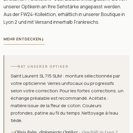
unserer Optikerin an Ihre Sehstärke angepasst werden.
Aus der FW24-Kollektion, erhältlich in unserer Boutique in
Lyon 2 und mit Versand innerhalb Frankreichs.
MEHR ENTDECKEN
↓
RAT UNSERER OPTIKER
Saint Laurent SL 715 SLIM : monture sélectionnée par
votre opticienne. Verres unifocaux ou progressifs
selon votre correction. Pour les fortes corrections, un
échange préalable est recommandé. Acétate :
matière issue de la fleur de coton. Couleurs
profondes, patine au fil du temps. Nettoyage à l'eau
tiède.
—
Olivia Balm, diplomierte Optiker
Geschäft in Lyon 2